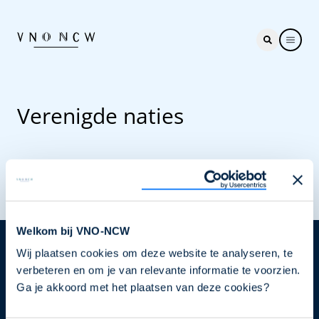
Verenigde naties
Welkom bij VNO-NCW
Wij plaatsen cookies om deze website te analyseren, te
Nieuwsbrief
verbeteren en om je van relevante informatie te voorzien.
Elke week hét nieuws dat ondernemers raakt. Schrijf
Ga je akkoord met het plaatsen van deze cookies?
je nu in voor de VNO-NCW nieuwsbrief.