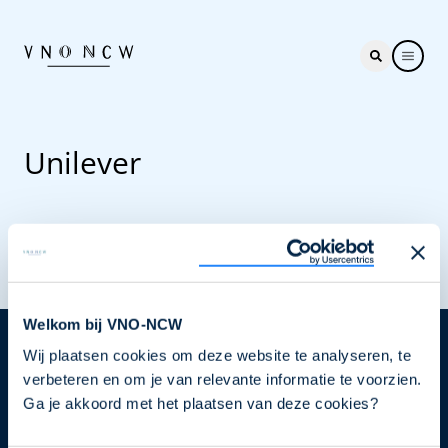
Unilever
Welkom bij VNO-NCW
Wij plaatsen cookies om deze website te analyseren, te
Nieuwsbrief
verbeteren en om je van relevante informatie te voorzien.
Elke week hét nieuws dat ondernemers raakt. Schrijf
Ga je akkoord met het plaatsen van deze cookies?
je nu in voor de VNO-NCW nieuwsbrief.