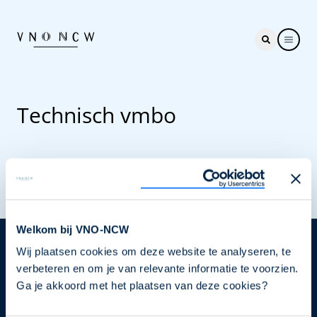
Technisch vmbo
Welkom bij VNO-NCW
Wij plaatsen cookies om deze website te analyseren, te
Nieuwsbrief
verbeteren en om je van relevante informatie te voorzien.
Elke week hét nieuws dat ondernemers raakt. Schrijf
Ga je akkoord met het plaatsen van deze cookies?
je nu in voor de VNO-NCW nieuwsbrief.