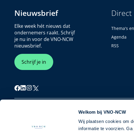
Nieuwsbrief
Direct
Elke week hét nieuws dat
Thema's e
ondernemers raakt. Schrijf
Agenda
je nu in voor de VNO-NCW
nieuwsbrief.
RSS
Schrijf je in
Cookiebeleid
Privacybeleid
Disclaimer
Welkom bij VNO-NCW
Wij plaatsen cookies om d
informatie te voorzien. G