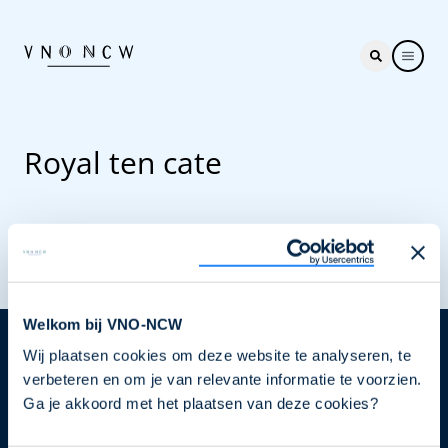
Royal ten cate
Welkom bij VNO-NCW
Wij plaatsen cookies om deze website te analyseren, te
Nieuwsbrief
verbeteren en om je van relevante informatie te voorzien.
Elke week hét nieuws dat ondernemers raakt. Schrijf
Ga je akkoord met het plaatsen van deze cookies?
je nu in voor de VNO-NCW nieuwsbrief.