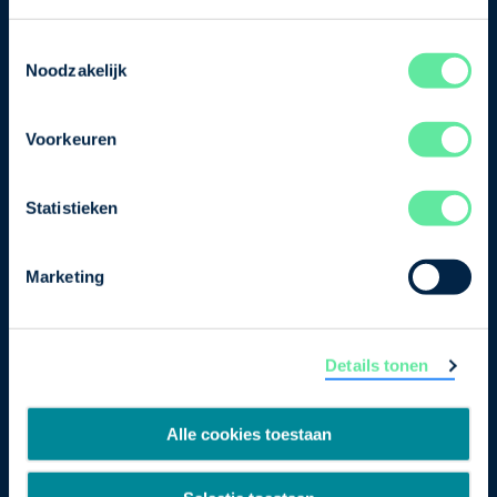
je nu in voor de VNO-NCW nieuwsbrief.
Toestemmingsselectie
Schrijf je in
Noodzakelijk
Voorkeuren
Direct naar
Ons verhaal
Statistieken
Contact
Marketing
Bezuidenhoutseweg 12
2594 AV Den Haag
Details tonen
T
+31 70 349 03 49
Postbus 93002
Alle cookies toestaan
2509 AA Den Haag