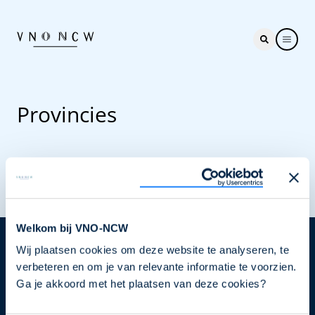
Provincies
Welkom bij VNO-NCW
Wij plaatsen cookies om deze website te analyseren, te
Nieuwsbrief
verbeteren en om je van relevante informatie te voorzien.
Elke week hét nieuws dat ondernemers raakt. Schrijf
Ga je akkoord met het plaatsen van deze cookies?
je nu in voor de VNO-NCW nieuwsbrief.