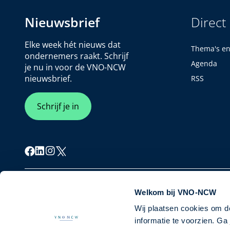
Nieuwsbrief
Direct
Elke week hét nieuws dat
Thema's e
ondernemers raakt. Schrijf
Agenda
je nu in voor de VNO-NCW
nieuwsbrief.
RSS
Schrijf je in
Cookiebeleid
Privacybeleid
Disclaimer
Welkom bij VNO-NCW
Wij plaatsen cookies om d
informatie te voorzien. G