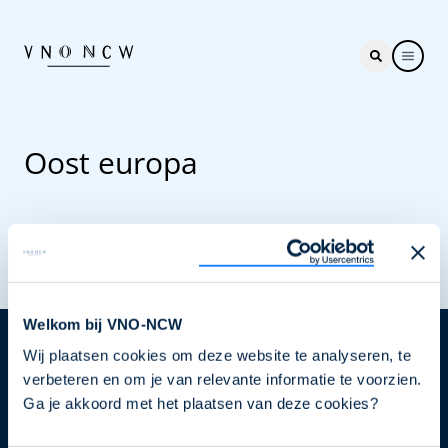
Oost europa
Welkom bij VNO-NCW
Wij plaatsen cookies om deze website te analyseren, te
Nieuwsbrief
verbeteren en om je van relevante informatie te voorzien.
Elke week hét nieuws dat ondernemers raakt. Schrijf
Ga je akkoord met het plaatsen van deze cookies?
je nu in voor de VNO-NCW nieuwsbrief.