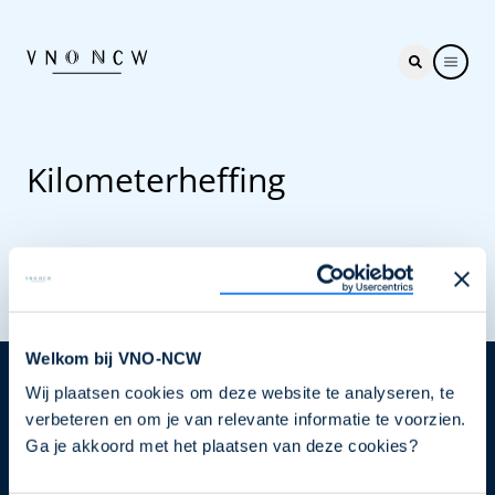
Kilometerheffing
Welkom bij VNO-NCW
Wij plaatsen cookies om deze website te analyseren, te
Nieuwsbrief
verbeteren en om je van relevante informatie te voorzien.
Elke week hét nieuws dat ondernemers raakt. Schrijf
Ga je akkoord met het plaatsen van deze cookies?
je nu in voor de VNO-NCW nieuwsbrief.