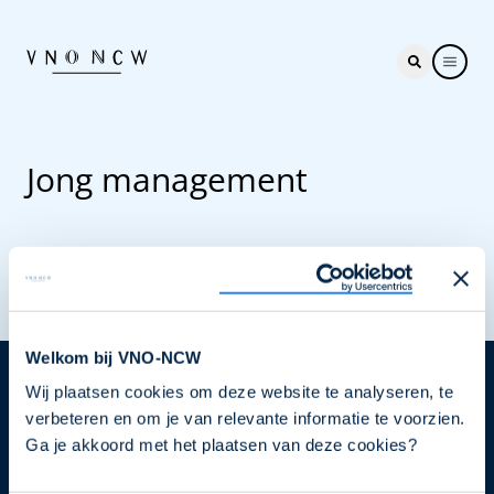
Jong management
Welkom bij VNO-NCW
Wij plaatsen cookies om deze website te analyseren, te
Nieuwsbrief
verbeteren en om je van relevante informatie te voorzien.
Elke week hét nieuws dat ondernemers raakt. Schrijf
Ga je akkoord met het plaatsen van deze cookies?
je nu in voor de VNO-NCW nieuwsbrief.