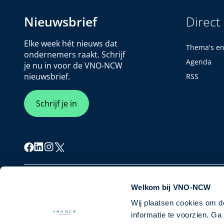
Nieuwsbrief
Direct
Elke week hét nieuws dat
Thema's e
ondernemers raakt. Schrijf
Agenda
je nu in voor de VNO-NCW
nieuwsbrief.
RSS
Schrijf je in
Cookiebeleid
Privacybeleid
Disclaimer
Welkom bij VNO-NCW
Wij plaatsen cookies om d
informatie te voorzien. G