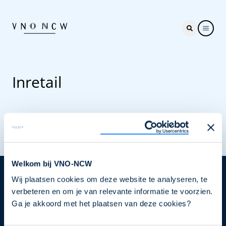
Inretail
Welkom bij VNO-NCW
Wij plaatsen cookies om deze website te analyseren, te
Nieuwsbrief
verbeteren en om je van relevante informatie te voorzien.
Elke week hét nieuws dat ondernemers raakt. Schrijf
Ga je akkoord met het plaatsen van deze cookies?
je nu in voor de VNO-NCW nieuwsbrief.