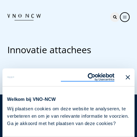
Innovatie attachees
Welkom bij VNO-NCW
Wij plaatsen cookies om deze website te analyseren, te
Nieuwsbrief
verbeteren en om je van relevante informatie te voorzien.
Elke week hét nieuws dat ondernemers raakt. Schrijf
Ga je akkoord met het plaatsen van deze cookies?
je nu in voor de VNO-NCW nieuwsbrief.