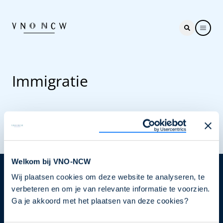
Immigratie
Welkom bij VNO-NCW
Wij plaatsen cookies om deze website te analyseren, te
Nieuwsbrief
verbeteren en om je van relevante informatie te voorzien.
Elke week hét nieuws dat ondernemers raakt. Schrijf
Ga je akkoord met het plaatsen van deze cookies?
je nu in voor de VNO-NCW nieuwsbrief.