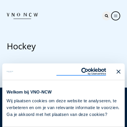
Hockey
Welkom bij VNO-NCW
Wij plaatsen cookies om deze website te analyseren, te
Nieuwsbrief
verbeteren en om je van relevante informatie te voorzien.
Elke week hét nieuws dat ondernemers raakt. Schrijf
Ga je akkoord met het plaatsen van deze cookies?
je nu in voor de VNO-NCW nieuwsbrief.