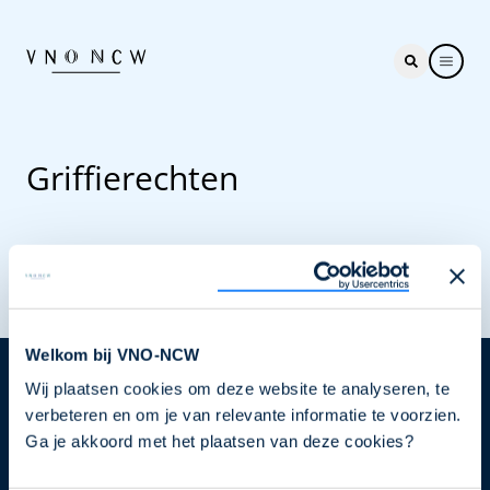
Griffierechten
Welkom bij VNO-NCW
Wij plaatsen cookies om deze website te analyseren, te
Nieuwsbrief
verbeteren en om je van relevante informatie te voorzien.
Elke week hét nieuws dat ondernemers raakt. Schrijf
Ga je akkoord met het plaatsen van deze cookies?
je nu in voor de VNO-NCW nieuwsbrief.