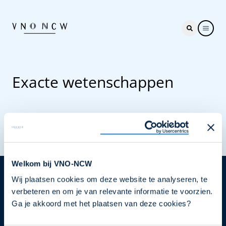
Exacte wetenschappen
Welkom bij VNO-NCW
Wij plaatsen cookies om deze website te analyseren, te
Nieuwsbrief
verbeteren en om je van relevante informatie te voorzien.
Elke week hét nieuws dat ondernemers raakt. Schrijf
Ga je akkoord met het plaatsen van deze cookies?
je nu in voor de VNO-NCW nieuwsbrief.