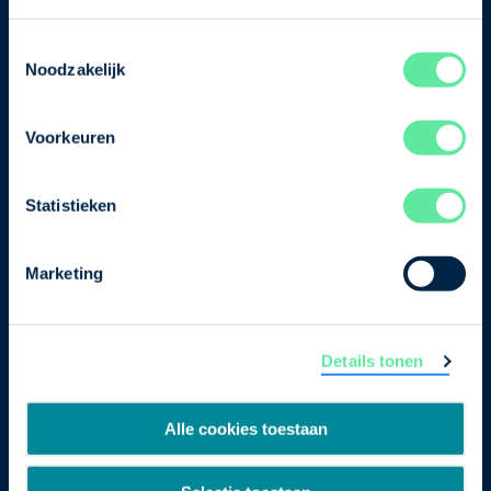
je nu in voor de VNO-NCW nieuwsbrief.
Toestemmingsselectie
Schrijf je in
Noodzakelijk
Voorkeuren
Direct naar
Ons verhaal
Statistieken
Contact
Marketing
Bezuidenhoutseweg 12
2594 AV Den Haag
Details tonen
T
+31 70 349 03 49
Postbus 93002
Alle cookies toestaan
2509 AA Den Haag