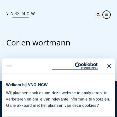
Corien wortmann
Welkom bij VNO-NCW
Wij plaatsen cookies om deze website te analyseren, te
Nieuwsbrief
verbeteren en om je van relevante informatie te voorzien.
Elke week hét nieuws dat ondernemers raakt. Schrijf
Ga je akkoord met het plaatsen van deze cookies?
je nu in voor de VNO-NCW nieuwsbrief.