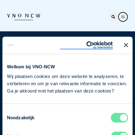
Nieuwsbrief
Elke week hét nieuws dat ondernemers raakt. Schrijf
je nu in voor de VNO-NCW nieuwsbrief.
Welkom bij VNO-NCW
Wij plaatsen cookies om deze website te analyseren, te
Schrijf je in
verbeteren en om je van relevante informatie te voorzien.
Ga je akkoord met het plaatsen van deze cookies?
Direct naar
Toestemmingsselectie
Ons verhaal
Noodzakelijk
Contact