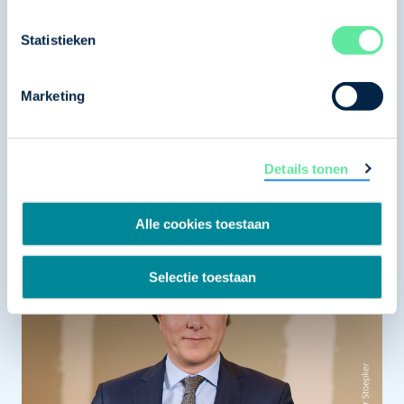
Statistieken
Marketing
Ramona van den Bosch
strategisch beleidsadviseur
Details tonen
Betaaltermijnen, MKB in Brussel, MKB-beleid, MKB-
innovatiebeleid, Ondernemersagenda, Regeldruk,
Regionale MKB agenda
Alle cookies toestaan
Selectie toestaan