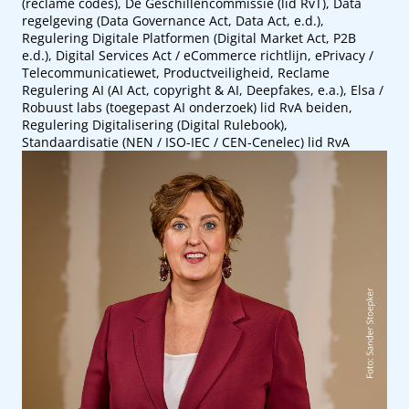
(reclame codes), De Geschillencommissie (lid RvT), Data
regelgeving (Data Governance Act, Data Act, e.d.),
Regulering Digitale Platformen (Digital Market Act, P2B
e.d.), Digital Services Act / eCommerce richtlijn, ePrivacy /
Telecommunicatiewet, Productveiligheid, Reclame
Regulering AI (AI Act, copyright & AI, Deepfakes, e.a.), Elsa /
Robuust labs (toegepast AI onderzoek) lid RvA beiden,
Regulering Digitalisering (Digital Rulebook),
Standaardisatie (NEN / ISO-IEC / CEN-Cenelec) lid RvA