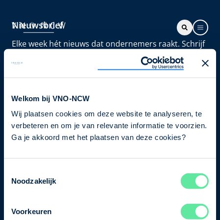
Nieuwsbrief
Elke week hét nieuws dat ondernemers raakt. Schrijf
je nu in voor de VNO-NCW nieuwsbrief.
Schrijf je in
Welkom bij VNO-NCW
Wij plaatsen cookies om deze website te analyseren, te
Direct naar
verbeteren en om je van relevante informatie te voorzien.
Ons verhaal
Ga je akkoord met het plaatsen van deze cookies?
Contact
Toestemmingsselectie
Noodzakelijk
Bezuidenhoutseweg 12
2594 AV Den Haag
Voorkeuren
T
+31 70 349 03 49