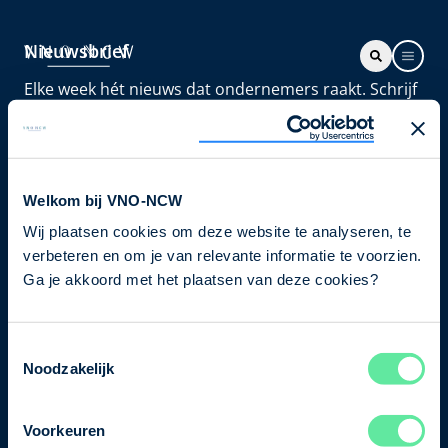
Nieuwsbrief
Elke week hét nieuws dat ondernemers raakt. Schrijf
je nu in voor de VNO-NCW nieuwsbrief.
Schrijf je in
Welkom bij VNO-NCW
Wij plaatsen cookies om deze website te analyseren, te
Direct naar
verbeteren en om je van relevante informatie te voorzien.
Ons verhaal
Ga je akkoord met het plaatsen van deze cookies?
Contact
Toestemmingsselectie
Noodzakelijk
Bezuidenhoutseweg 12
2594 AV Den Haag
Voorkeuren
T
+31 70 349 03 49