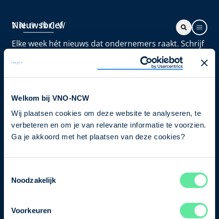
Nieuwsbrief
Elke week hét nieuws dat ondernemers raakt. Schrijf
je nu in voor de VNO-NCW nieuwsbrief.
Schrijf je in
Welkom bij VNO-NCW
Wij plaatsen cookies om deze website te analyseren, te
Direct naar
verbeteren en om je van relevante informatie te voorzien.
Ons verhaal
Ga je akkoord met het plaatsen van deze cookies?
Contact
Toestemmingsselectie
Noodzakelijk
Bezuidenhoutseweg 12
2594 AV Den Haag
Voorkeuren
T
+31 70 349 03 49