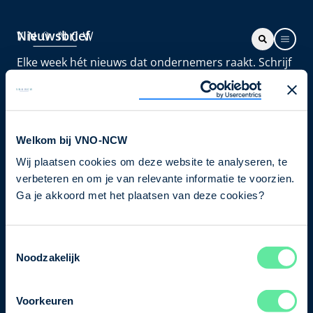
Nieuwsbrief
Elke week hét nieuws dat ondernemers raakt. Schrijf
je nu in voor de VNO-NCW nieuwsbrief.
Schrijf je in
Welkom bij VNO-NCW
Wij plaatsen cookies om deze website te analyseren, te
Direct naar
verbeteren en om je van relevante informatie te voorzien.
Ons verhaal
Ga je akkoord met het plaatsen van deze cookies?
Contact
Toestemmingsselectie
Noodzakelijk
Bezuidenhoutseweg 12
2594 AV Den Haag
Voorkeuren
T
+31 70 349 03 49