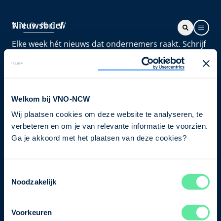
Nieuwsbrief
Elke week hét nieuws dat ondernemers raakt. Schrijf
je nu in voor de VNO-NCW nieuwsbrief.
Schrijf je in
Welkom bij VNO-NCW
Wij plaatsen cookies om deze website te analyseren, te
Direct naar
verbeteren en om je van relevante informatie te voorzien.
Ons verhaal
Ga je akkoord met het plaatsen van deze cookies?
Contact
Toestemmingsselectie
Noodzakelijk
Bezuidenhoutseweg 12
2594 AV Den Haag
Voorkeuren
T
+31 70 349 03 49