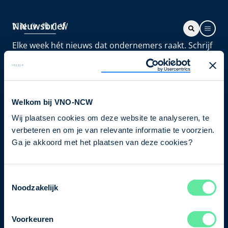
Nieuwsbrief
Elke week hét nieuws dat ondernemers raakt. Schrijf
je nu in voor de VNO-NCW nieuwsbrief.
Schrijf je in
Welkom bij VNO-NCW
Wij plaatsen cookies om deze website te analyseren, te
Direct naar
verbeteren en om je van relevante informatie te voorzien.
Ons verhaal
Ga je akkoord met het plaatsen van deze cookies?
Contact
Toestemmingsselectie
Noodzakelijk
Bezuidenhoutseweg 12
2594 AV Den Haag
Voorkeuren
T
+31 70 349 03 49