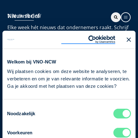
Nieuwsbrief
Elke week hét nieuws dat ondernemers raakt. Schrijf
je nu in voor de VNO-NCW nieuwsbrief.
Schrijf je in
Welkom bij VNO-NCW
Wij plaatsen cookies om deze website te analyseren, te
Direct naar
verbeteren en om je van relevante informatie te voorzien.
Ons verhaal
Ga je akkoord met het plaatsen van deze cookies?
Contact
Toestemmingsselectie
Noodzakelijk
Bezuidenhoutseweg 12
2594 AV Den Haag
Voorkeuren
T
+31 70 349 03 49