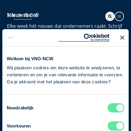
Nieuwsbrief
Elke week hét nieuws dat ondernemers raakt. Schrijf
je nu in voor de VNO-NCW nieuwsbrief.
Schrijf je in
Welkom bij VNO-NCW
Wij plaatsen cookies om deze website te analyseren, te
Direct naar
verbeteren en om je van relevante informatie te voorzien.
Ons verhaal
Ga je akkoord met het plaatsen van deze cookies?
Contact
Toestemmingsselectie
Noodzakelijk
Bezuidenhoutseweg 12
2594 AV Den Haag
Voorkeuren
T
+31 70 349 03 49