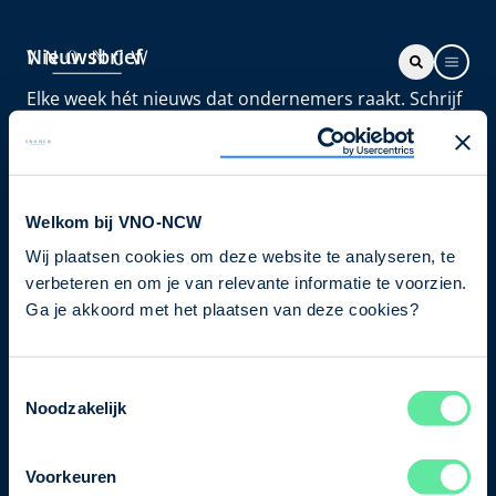
Nieuwsbrief
Elke week hét nieuws dat ondernemers raakt. Schrijf
je nu in voor de VNO-NCW nieuwsbrief.
Schrijf je in
Welkom bij VNO-NCW
Wij plaatsen cookies om deze website te analyseren, te
Direct naar
verbeteren en om je van relevante informatie te voorzien.
Ons verhaal
Ga je akkoord met het plaatsen van deze cookies?
Contact
Toestemmingsselectie
Noodzakelijk
Bezuidenhoutseweg 12
2594 AV Den Haag
Voorkeuren
T
+31 70 349 03 49