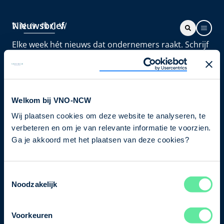
Nieuwsbrief
Elke week hét nieuws dat ondernemers raakt. Schrijf
je nu in voor de VNO-NCW nieuwsbrief.
Schrijf je in
Welkom bij VNO-NCW
Wij plaatsen cookies om deze website te analyseren, te
Direct naar
verbeteren en om je van relevante informatie te voorzien.
Ons verhaal
Ga je akkoord met het plaatsen van deze cookies?
Contact
Toestemmingsselectie
Noodzakelijk
Bezuidenhoutseweg 12
2594 AV Den Haag
Voorkeuren
T
+31 70 349 03 49