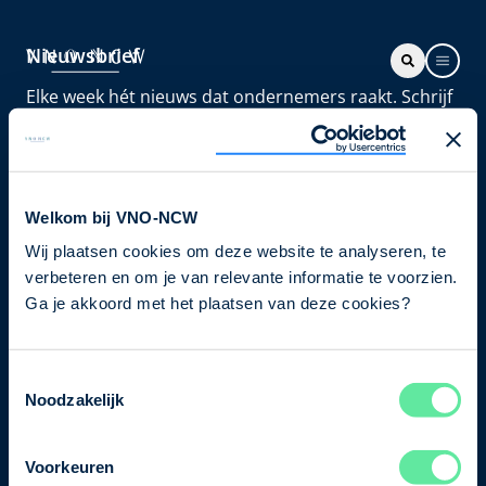
Nieuwsbrief
Elke week hét nieuws dat ondernemers raakt. Schrijf
je nu in voor de VNO-NCW nieuwsbrief.
Schrijf je in
Welkom bij VNO-NCW
Wij plaatsen cookies om deze website te analyseren, te
Direct naar
verbeteren en om je van relevante informatie te voorzien.
Ons verhaal
Ga je akkoord met het plaatsen van deze cookies?
Contact
Toestemmingsselectie
Noodzakelijk
Bezuidenhoutseweg 12
2594 AV Den Haag
Voorkeuren
T
+31 70 349 03 49