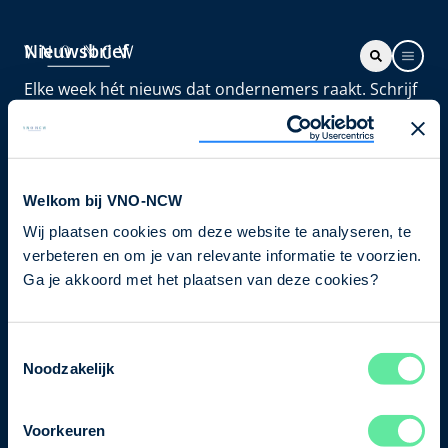
Nieuwsbrief
Elke week hét nieuws dat ondernemers raakt. Schrijf
je nu in voor de VNO-NCW nieuwsbrief.
Schrijf je in
Welkom bij VNO-NCW
Wij plaatsen cookies om deze website te analyseren, te
Direct naar
verbeteren en om je van relevante informatie te voorzien.
Ons verhaal
Ga je akkoord met het plaatsen van deze cookies?
Contact
Toestemmingsselectie
Noodzakelijk
Bezuidenhoutseweg 12
2594 AV Den Haag
Voorkeuren
T
+31 70 349 03 49