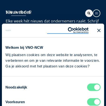
Nieuwsbrief
Elke week hét nieuws dat ondernemers raakt. Schrijf
je nu in voor de VNO-NCW nieuwsbrief.
Schrijf je in
Welkom bij VNO-NCW
Wij plaatsen cookies om deze website te analyseren, te
Direct naar
verbeteren en om je van relevante informatie te voorzien.
Ons verhaal
Ga je akkoord met het plaatsen van deze cookies?
Contact
Toestemmingsselectie
Noodzakelijk
Bezuidenhoutseweg 12
2594 AV Den Haag
Voorkeuren
T
+31 70 349 03 49