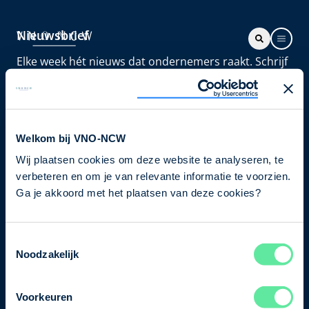
Nieuwsbrief
Elke week hét nieuws dat ondernemers raakt. Schrijf
je nu in voor de VNO-NCW nieuwsbrief.
Schrijf je in
Welkom bij VNO-NCW
Wij plaatsen cookies om deze website te analyseren, te
Direct naar
verbeteren en om je van relevante informatie te voorzien.
Ons verhaal
Ga je akkoord met het plaatsen van deze cookies?
Contact
Toestemmingsselectie
Noodzakelijk
Bezuidenhoutseweg 12
2594 AV Den Haag
Voorkeuren
T
+31 70 349 03 49