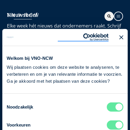
Nieuwsbrief
Elke week hét nieuws dat ondernemers raakt. Schrijf
je nu in voor de VNO-NCW nieuwsbrief.
Schrijf je in
Welkom bij VNO-NCW
Wij plaatsen cookies om deze website te analyseren, te
Direct naar
verbeteren en om je van relevante informatie te voorzien.
Ons verhaal
Ga je akkoord met het plaatsen van deze cookies?
Contact
Toestemmingsselectie
Noodzakelijk
Bezuidenhoutseweg 12
2594 AV Den Haag
Voorkeuren
T
+31 70 349 03 49