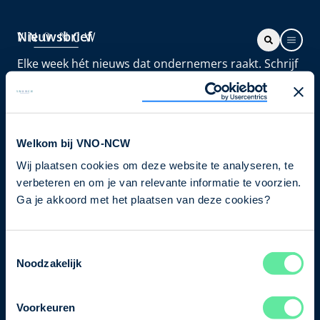
Nieuwsbrief
Elke week hét nieuws dat ondernemers raakt. Schrijf
je nu in voor de VNO-NCW nieuwsbrief.
Schrijf je in
Welkom bij VNO-NCW
Wij plaatsen cookies om deze website te analyseren, te
Direct naar
verbeteren en om je van relevante informatie te voorzien.
Ons verhaal
Ga je akkoord met het plaatsen van deze cookies?
Contact
Toestemmingsselectie
Noodzakelijk
Bezuidenhoutseweg 12
2594 AV Den Haag
Voorkeuren
T
+31 70 349 03 49