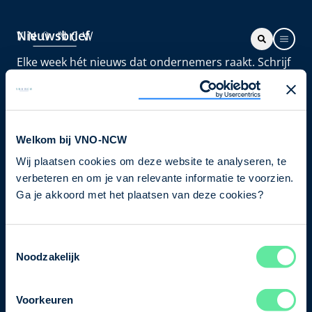
Nieuwsbrief
Elke week hét nieuws dat ondernemers raakt. Schrijf
je nu in voor de VNO-NCW nieuwsbrief.
Schrijf je in
Welkom bij VNO-NCW
Wij plaatsen cookies om deze website te analyseren, te
Direct naar
verbeteren en om je van relevante informatie te voorzien.
Ons verhaal
Ga je akkoord met het plaatsen van deze cookies?
Contact
Toestemmingsselectie
Noodzakelijk
Bezuidenhoutseweg 12
2594 AV Den Haag
Voorkeuren
T
+31 70 349 03 49