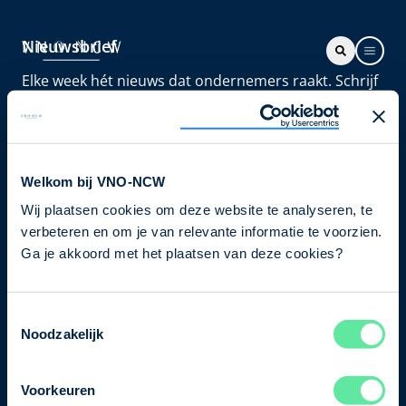
Nieuwsbrief
Elke week hét nieuws dat ondernemers raakt. Schrijf
je nu in voor de VNO-NCW nieuwsbrief.
Schrijf je in
Welkom bij VNO-NCW
Wij plaatsen cookies om deze website te analyseren, te
Direct naar
verbeteren en om je van relevante informatie te voorzien.
Ons verhaal
Ga je akkoord met het plaatsen van deze cookies?
Contact
Toestemmingsselectie
Noodzakelijk
Bezuidenhoutseweg 12
2594 AV Den Haag
Voorkeuren
T
+31 70 349 03 49