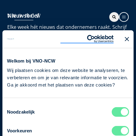
Nieuwsbrief
Elke week hét nieuws dat ondernemers raakt. Schrijf
je nu in voor de VNO-NCW nieuwsbrief.
Schrijf je in
Welkom bij VNO-NCW
Wij plaatsen cookies om deze website te analyseren, te
Direct naar
verbeteren en om je van relevante informatie te voorzien.
Ons verhaal
Ga je akkoord met het plaatsen van deze cookies?
Contact
Toestemmingsselectie
Noodzakelijk
Bezuidenhoutseweg 12
2594 AV Den Haag
Voorkeuren
T
+31 70 349 03 49