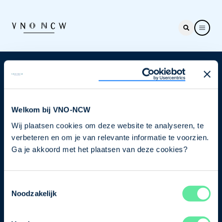
Nieuwsbrief
Elke week hét nieuws dat ondernemers raakt. Schrijf
je nu in voor de VNO-NCW nieuwsbrief.
Welkom bij VNO-NCW
Wij plaatsen cookies om deze website te analyseren, te
Schrijf je in
verbeteren en om je van relevante informatie te voorzien.
Ga je akkoord met het plaatsen van deze cookies?
Direct naar
Toestemmingsselectie
Ons verhaal
Noodzakelijk
Contact