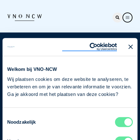
Nieuwsbrief
Elke week hét nieuws dat ondernemers raakt. Schrijf
je nu in voor de VNO-NCW nieuwsbrief.
Welkom bij VNO-NCW
Wij plaatsen cookies om deze website te analyseren, te
Schrijf je in
verbeteren en om je van relevante informatie te voorzien.
Ga je akkoord met het plaatsen van deze cookies?
Direct naar
Toestemmingsselectie
Ons verhaal
Noodzakelijk
Contact