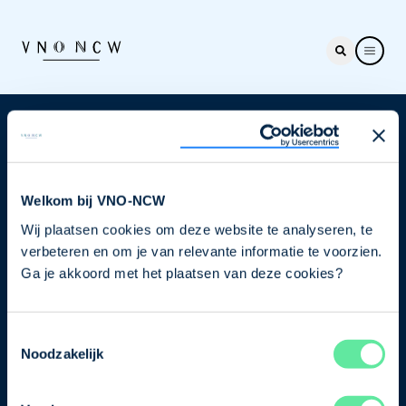
Nieuwsbrief
Elke week hét nieuws dat ondernemers raakt. Schrijf
je nu in voor de VNO-NCW nieuwsbrief.
Welkom bij VNO-NCW
Wij plaatsen cookies om deze website te analyseren, te
Schrijf je in
verbeteren en om je van relevante informatie te voorzien.
Ga je akkoord met het plaatsen van deze cookies?
Direct naar
Toestemmingsselectie
Ons verhaal
Noodzakelijk
Contact