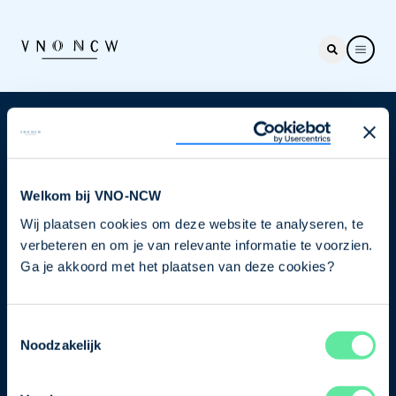
Nieuwsbrief
Elke week hét nieuws dat ondernemers raakt. Schrijf
je nu in voor de VNO-NCW nieuwsbrief.
Welkom bij VNO-NCW
Wij plaatsen cookies om deze website te analyseren, te
Schrijf je in
verbeteren en om je van relevante informatie te voorzien.
Ga je akkoord met het plaatsen van deze cookies?
Direct naar
Toestemmingsselectie
Ons verhaal
Noodzakelijk
Contact