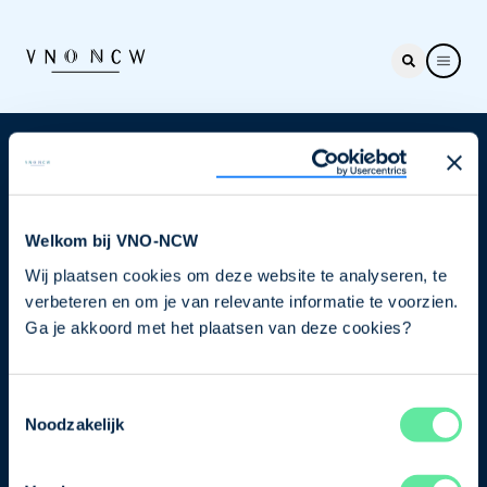
Nieuwsbrief
Elke week hét nieuws dat ondernemers raakt. Schrijf
je nu in voor de VNO-NCW nieuwsbrief.
Welkom bij VNO-NCW
Wij plaatsen cookies om deze website te analyseren, te
Schrijf je in
verbeteren en om je van relevante informatie te voorzien.
Ga je akkoord met het plaatsen van deze cookies?
Direct naar
Toestemmingsselectie
Ons verhaal
Noodzakelijk
Contact