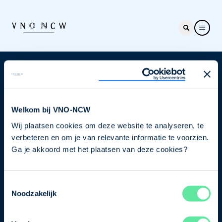
Nieuwsbrief
Elke week hét nieuws dat ondernemers raakt. Schrijf
je nu in voor de VNO-NCW nieuwsbrief.
Welkom bij VNO-NCW
Wij plaatsen cookies om deze website te analyseren, te
Schrijf je in
verbeteren en om je van relevante informatie te voorzien.
Ga je akkoord met het plaatsen van deze cookies?
Direct naar
Toestemmingsselectie
Ons verhaal
Noodzakelijk
Contact