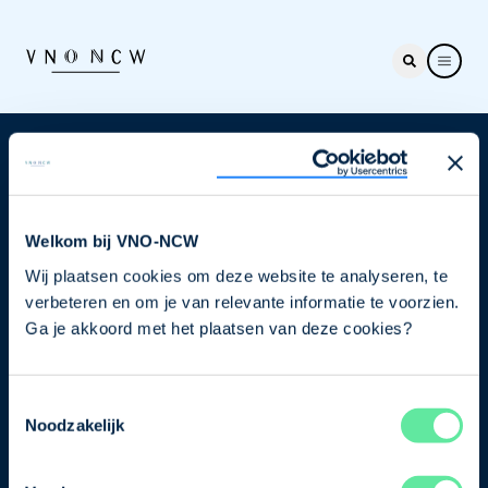
Nieuwsbrief
Elke week hét nieuws dat ondernemers raakt. Schrijf
je nu in voor de VNO-NCW nieuwsbrief.
Welkom bij VNO-NCW
Wij plaatsen cookies om deze website te analyseren, te
Schrijf je in
verbeteren en om je van relevante informatie te voorzien.
Ga je akkoord met het plaatsen van deze cookies?
Direct naar
Toestemmingsselectie
Ons verhaal
Noodzakelijk
Contact