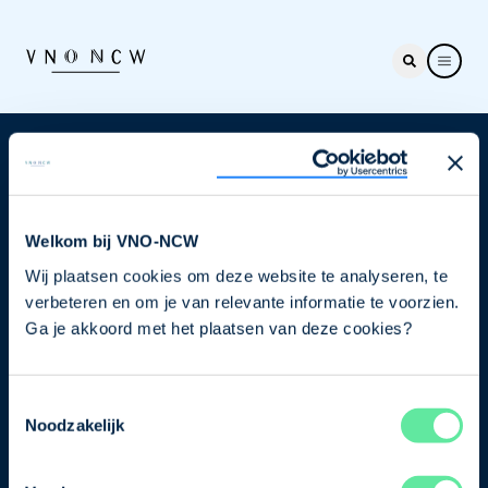
Nieuwsbrief
Elke week hét nieuws dat ondernemers raakt. Schrijf
je nu in voor de VNO-NCW nieuwsbrief.
Welkom bij VNO-NCW
Wij plaatsen cookies om deze website te analyseren, te
Schrijf je in
verbeteren en om je van relevante informatie te voorzien.
Ga je akkoord met het plaatsen van deze cookies?
Direct naar
Toestemmingsselectie
Ons verhaal
Noodzakelijk
Contact