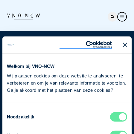
Nieuwsbrief
Elke week hét nieuws dat ondernemers raakt. Schrijf
je nu in voor de VNO-NCW nieuwsbrief.
Welkom bij VNO-NCW
Wij plaatsen cookies om deze website te analyseren, te
Schrijf je in
verbeteren en om je van relevante informatie te voorzien.
Ga je akkoord met het plaatsen van deze cookies?
Direct naar
Toestemmingsselectie
Ons verhaal
Noodzakelijk
Contact